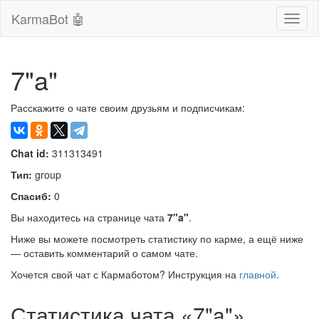
KarmaBot 🤖
Сверн
нави
7"a"
Расскажите о чате своим друзьям и подписчикам:
Chat id:
311313491
Тип:
group
Спасиб:
0
Вы находитесь на странице чата
7"a"
.
Ниже вы можете посмотреть статистику по карме, а ещё ниже
— оставить комментарий о самом чате.
Хочется свой чат с Кармаботом? Инструкция на
главной
.
Статистика чата «7"a"»