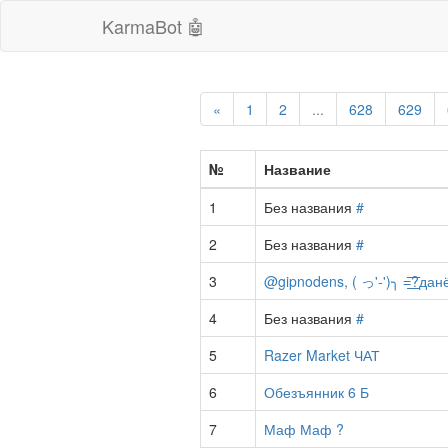
KarmaBot 🤖
«
1
2
...
628
629
№
Название
1
Без названия
#
2
Без названия
#
3
@gipnodens, ( っ'-')╮ =͟͟͞͞?
4
Без названия
#
5
Razer Market ЧАТ
6
Обезъянник 6 Б
7
Маф Маф ?